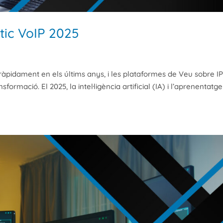
tic VoIP 2025
àpidament en els últims anys, i les plataformes de Veu sobre I
ormació. El 2025, la intel·ligència artificial (IA) i l’aprenentatge