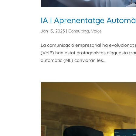
IA i Aprenentatge Automà
Jan 15, 2025
|
Consulting
,
Voice
La comunicació empresarial ha evolucionat r
(VoIP) han estat protagonistes d’aquesta transf
automàtic (ML) canviaran les...