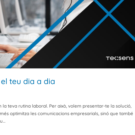
el teu dia a dia
 teva rutina laboral. Per això, volem presentar-te la solució,
només optimitza les comunicacions empresarials, sinó que també
...