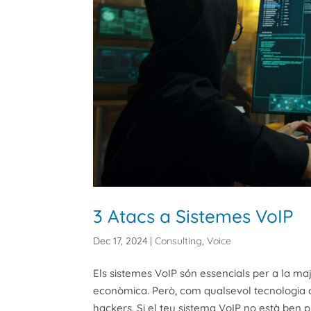
3 Atacs a Sistemes VoIP
Dec 17, 2024
|
Consulting
,
Voice
Els sistemes VoIP són essencials per a la maj
econòmica. Però, com qualsevol tecnologia c
hackers. Si el teu sistema VoIP no està ben pro