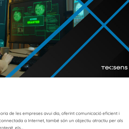
oria de les empreses avui dia, oferint comunicació eficient i
onnectada a Internet, també són un objectiu atractiu per als
tegit, els...