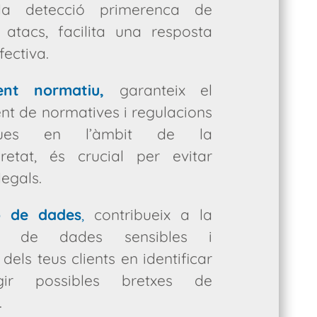
la detecció primerenca de
 atacs, facilita una resposta
fectiva.
ent normatiu,
garanteix el
t de normatives i regulacions
fiques en l’àmbit de la
uretat, és crucial per evitar
legals.
ó de dades
,
contribueix a la
ió de dades sensibles i
 dels teus clients en identificar
gir possibles bretxes de
.