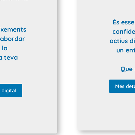
És esse
eixements
confiden
r abordar
actius d
 la
un ent
a teva
Que 
Més deta
digital