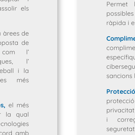
Permet 
ssolir els
possibles
ràpida i e
a àrees de
Complim
roposta de
complimen
, com l’
especí
ques, l’
ciberseg
eball i la
sancions 
emes més
Protecci
protecc
s,
el més
privacitat
r la qual
i corre
ecnologies
seguretat
’acord amb