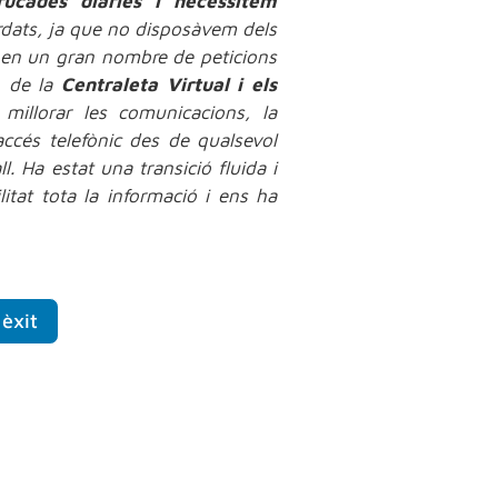
ucades diàries i necessitem
ats, ja que no disposàvem dels
a en un gran nombre de peticions
ó de la
Centraleta Virtual i els
millorar les comunicacions, la
accés telefònic des de qualsevol
ll. Ha estat una transició fluida i
litat tota la informació i ens ha
èxit