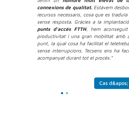
tenim un
nombre molt elevat de tr
connexions de qualitat.
Estàvem desbord
recursos necessaris, cosa que es traduï
sense resposta. Gràcies a la implantaci
punts d’accés FTTH
, hem aconseguit 
productivitat i una gran mobilitat amb 
punt, la qual cosa ha facilitat el teletreba
sense interrupcions. Tecsens ens ha faci
acompanyat durant tot el procés.”
Cas d&apos; 