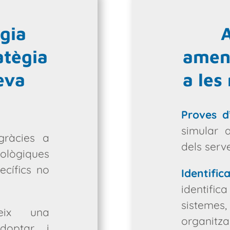
ègia
A
atègia
amen
eva
a les
Proves d’
simular a
ràcies a
dels serve
nològiques
cífics no
Identif
identifica
sistemes,
leix una
organitza
doptar i