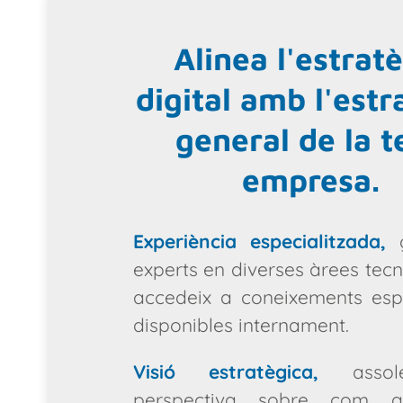
Alinea l'estrat
digital amb l'estr
general de la t
empresa.
Experiència especialitzada,
g
experts en diverses àrees tec
accedeix a coneixements espe
disponibles internament.
Visió estratègica,
asso
perspectiva sobre com a