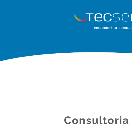
C
onsultoria