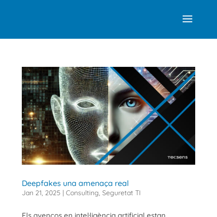
Deepfakes una amenaça real
Jan 21, 2025
|
Consulting
,
Seguretat TI
Els avenços en intel·ligència artificial estan