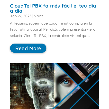
CloudTel PBX fa més fàcil el teu dia
a dia
Jan 27, 2025
|
Voice
A Tecsens, sabem que cada minut compta en la
teva rutina laboral. Per això, volem presentar-te la
solució, CloudTel PBX, la centraleta virtual que...
Read More