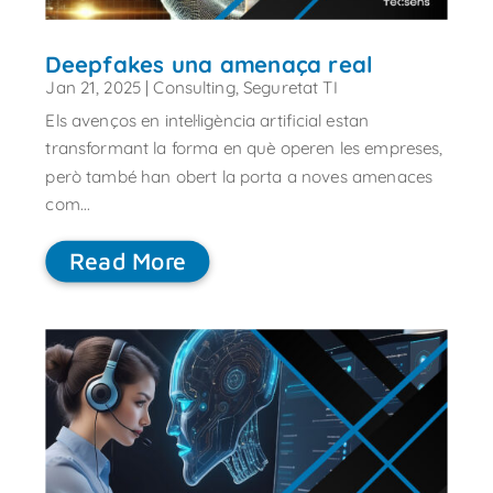
Deepfakes una amenaça real
Jan 21, 2025
|
Consulting
,
Seguretat TI
Els avenços en intel·ligència artificial estan
transformant la forma en què operen les empreses,
però també han obert la porta a noves amenaces
com...
Read More