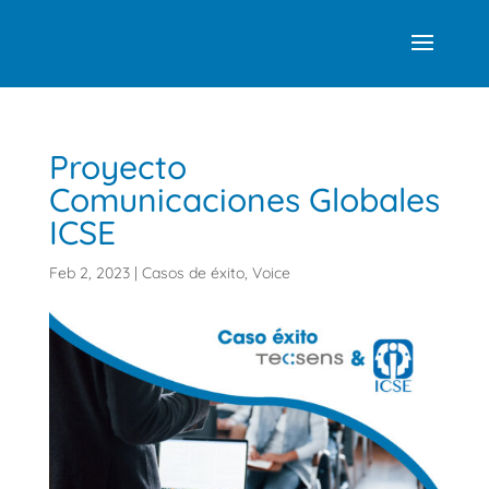
Proyecto
Comunicaciones Globales
ICSE
Feb 2, 2023
|
Casos de éxito
,
Voice