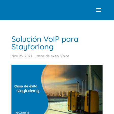
Solución VoIP para
Stayforlong
Nov 23, 2021
|
Casos de éxito
,
Voice