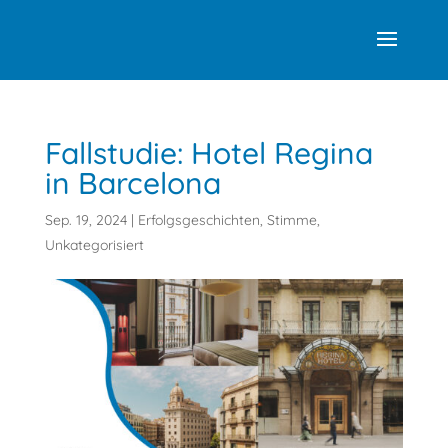
Fallstudie: Hotel Regina
in Barcelona
Sep. 19, 2024
|
Erfolgsgeschichten
,
Stimme
,
Unkategorisiert